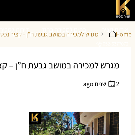
אודות קציר
בתים למכירה בהוד
דירות למכיר
Home
מגרש למכירה במושב גבעת ח"ן - קציר נכסי
052-6377072
נכסים
השרון
השרון
מגרש למכירה במושב גבעת ח”ן – קצי
2 שנים ago