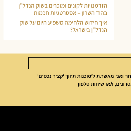
הזדמנויות לקונים ומוכרים בשוק הנדל”ן
בהוד השרון – אסטרטגיות חכמות
איך חידוש הלחימה משפיע היום על שוק
הנדל”ן בישראל?
 ואני מאשר.ת ל'סוכנות תיווך ‘קציר נכסים'
סרונים, ו/או שיחות טלפון