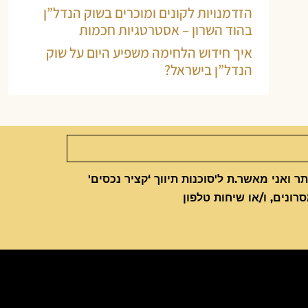
הזדמנויות לקונים ומוכרים בשוק הנדל”ן
בהוד השרון – אסטרטגיות חכמות
איך חידוש הלחימה משפיע היום על שוק
הנדל”ן בישראל?
 ואני מאשר.ת ל'סוכנות תיווך ‘קציר נכסים'
סרונים, ו/או שיחות טלפון