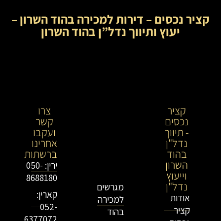
קציר נכסים – דירות למכירה בהוד השרון –
יעוץ ותיווך נדל”ן בהוד השרון
קציר
קציר
צרו
נכסים
נכסים-
קשר
- תיווך
מתווך
ועקבו
נדל"ן
נדל"ן
אחרינו
בהוד
בירושלים
ברשתות
השרון
וייעוץ
ירין: 050-
וייעוץ
נדל"ן
8688180
נדל"ן
מגרשים
קארין:
אודות
למכירה
052-
קציר
בהוד
6377072