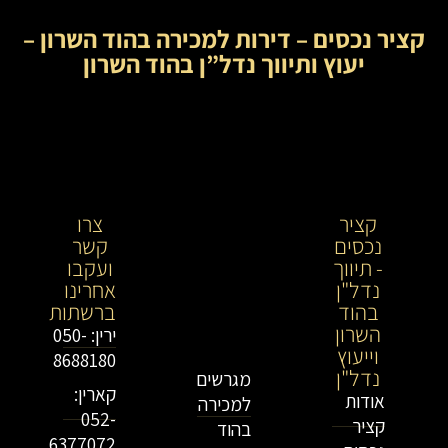
קציר נכסים – דירות למכירה בהוד השרון –
יעוץ ותיווך נדל”ן בהוד השרון
קציר
קציר
צרו
נכסים
נכסים-
קשר
- תיווך
מתווך
ועקבו
נדל"ן
נדל"ן
אחרינו
בהוד
בירושלים
ברשתות
השרון
וייעוץ
ירין: 050-
וייעוץ
נדל"ן
8688180
נדל"ן
מגרשים
קארין:
אודות
למכירה
052-
קציר
בהוד
6377072