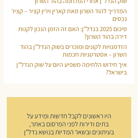
שוק הנדל״ן אחרי המלחמה בהוד השרון
המדריך להוד השרון מאת קארין וירין קציר – קציר
נכסים
סיכום 2025 בנדל”ן: האם זה הזמן הנכון לקנות
דירה בהוד השרון?
הזדמנויות לקונים ומוכרים בשוק הנדל”ן בהוד
השרון – אסטרטגיות חכמות
איך חידוש הלחימה משפיע היום על שוק הנדל”ן
בישראל?
היו ראשונים לקבל חדשות ומידע על
בתים ודירות לפני הפרסום באתר,
בעיתונים ובשאר המדיות בנושא נדל"ן