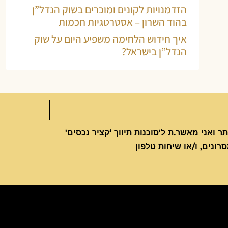
הזדמנויות לקונים ומוכרים בשוק הנדל”ן
בהוד השרון – אסטרטגיות חכמות
איך חידוש הלחימה משפיע היום על שוק
הנדל”ן בישראל?
 ואני מאשר.ת ל'סוכנות תיווך ‘קציר נכסים'
סרונים, ו/או שיחות טלפון