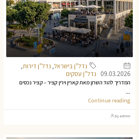
נדל"ן בישראל
,
נדל"ן דירות
,
09.03.2026
נדל"ן עסקים
המדריך להוד השרון מאת קארין וירין קציר – קציר נכסים
...
Continue reading
by admin