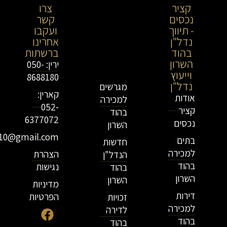
קציר
קציר
צרו
נכסים
נכסים-
קשר
- תיווך
מתווך
ועקבו
נדל"ן
נדל"ן
אחרינו
בהוד
בירושלים
ברשתות
השרון
וייעוץ
ירין: 050-
וייעוץ
נדל"ן
8688180
נדל"ן
מגרשים
קארין:
אודות
למכירה
052-
קציר
בהוד
6377072
נכסים
השרון
r10@gmail.com
בתים
חדשות
למכירה
הצהרת
הנדל"ן
בהוד
נגישות
בהוד
השרון
השרון
מדיניות
דירות
הפרטיות
זכויות
למכירה
לדירה
בהוד
בהוד