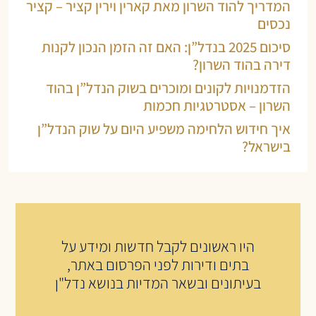
המדריך להוד השרון מאת קארין וירין קציר – קציר
נכסים
סיכום 2025 בנדל”ן: האם זה הזמן הנכון לקנות
דירה בהוד השרון?
הזדמנויות לקונים ומוכרים בשוק הנדל”ן בהוד
השרון – אסטרטגיות חכמות
איך חידוש הלחימה משפיע היום על שוק הנדל”ן
בישראל?
היו ראשונים לקבל חדשות ומידע על
בתים ודירות לפני הפרסום באתר,
בעיתונים ובשאר המדיות בנושא נדל"ן