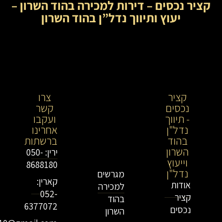
קציר נכסים – דירות למכירה בהוד השרון –
יעוץ ותיווך נדל”ן בהוד השרון
קציר
קציר
צרו
נכסים
נכסים-
קשר
- תיווך
מתווך
ועקבו
נדל"ן
נדל"ן
אחרינו
בהוד
בירושלים
ברשתות
השרון
וייעוץ
ירין: 050-
וייעוץ
נדל"ן
8688180
נדל"ן
מגרשים
קארין:
אודות
למכירה
052-
קציר
בהוד
6377072
נכסים
השרון