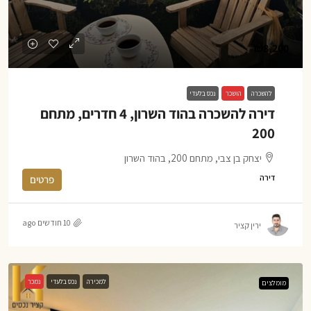
₪8,200
להשכרה
הושכר
נכס בלעדי
דירה להשכרה בהוד השרון, 4 חדרים, מתחם
200
יצחק בן צבי, מתחם 200, בהוד השרון
דירה
פרטים
10 חודשים ago
ירין קציר
למכירה
נכס בלעדי
נמכר
מומלצים