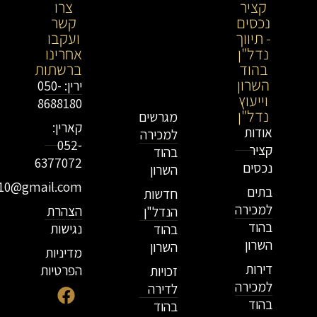
קציר
קציר
צרו
נכסים
נכסים-
קשר
- תיווך
מתווך
ועקבו
נדל"ן
נדל"ן
אחרינו
בהוד
בירושלים
ברשתות
השרון
וייעוץ
ירין: 050-
וייעוץ
נדל"ן
8688180
נדל"ן
מגרשים
קארין:
אודות
למכירה
052-
קציר
בהוד
6377072
נכסים
השרון
r10@gmail.com
בתים
חדשות
למכירה
הצהרת
הנדל"ן
בהוד
נגישות
בהוד
השרון
השרון
מדיניות
דירות
הפרטיות
זכויות
למכירה
לדירה
בהוד
בהוד