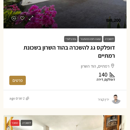
₪8,200
להשכרה
הצעה חמה מהתנור
נכס בלעדי
דופלקס גג להשכרה בהוד השרון בשכונת
רמתיים
רמתיים, הוד השרון
140
דופלקס, דירה
פרטים
2 שנים ago
ירין קציר
להשכרה
הושכר