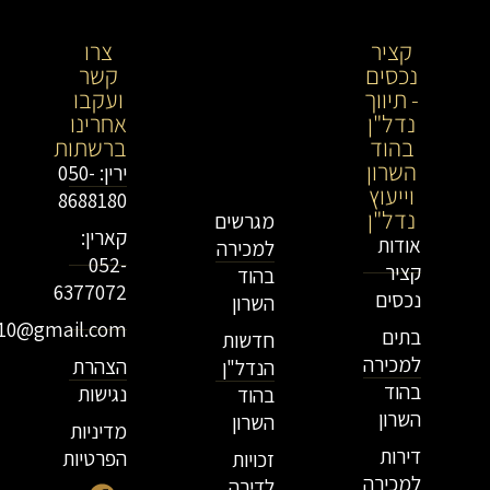
קציר
קציר
צרו
נכסים
נכסים-
קשר
- תיווך
מתווך
ועקבו
נדל"ן
נדל"ן
אחרינו
בהוד
בירושלים
ברשתות
השרון
וייעוץ
ירין: 050-
וייעוץ
נדל"ן
8688180
נדל"ן
מגרשים
קארין:
אודות
למכירה
052-
קציר
בהוד
6377072
נכסים
השרון
r10@gmail.com
בתים
חדשות
למכירה
הצהרת
הנדל"ן
בהוד
נגישות
בהוד
השרון
השרון
מדיניות
דירות
הפרטיות
זכויות
למכירה
לדירה