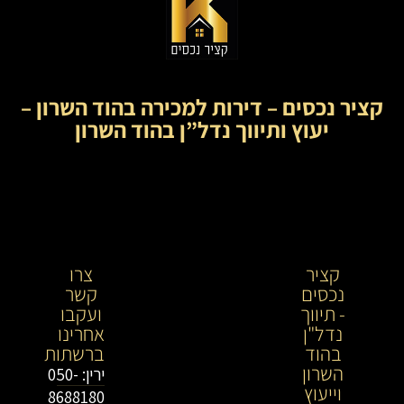
קציר נכסים – דירות למכירה בהוד השרון –
יעוץ ותיווך נדל”ן בהוד השרון
קציר
קציר
צרו
נכסים
נכסים-
קשר
- תיווך
מתווך
ועקבו
נדל"ן
נדל"ן
אחרינו
בהוד
בירושלים
ברשתות
השרון
וייעוץ
ירין: 050-
וייעוץ
נדל"ן
8688180