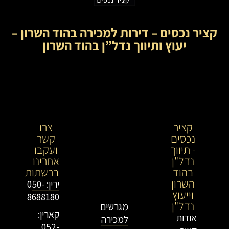
קציר נכסים – דירות למכירה בהוד השרון –
יעוץ ותיווך נדל”ן בהוד השרון
קציר
קציר
צרו
נכסים
נכסים-
קשר
- תיווך
מתווך
ועקבו
נדל"ן
נדל"ן
אחרינו
בהוד
בירושלים
ברשתות
השרון
וייעוץ
ירין: 050-
וייעוץ
נדל"ן
8688180
נדל"ן
מגרשים
קארין:
אודות
למכירה
052-