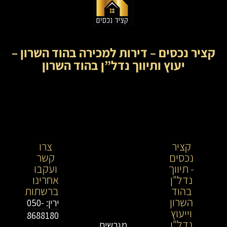
קציר נכסים – דירות למכירה בהוד השרון –
יעוץ ותיווך נדל”ן בהוד השרון
קציר
קציר
צרו
נכסים
נכסים-
קשר
- תיווך
מתווך
ועקבו
נדל"ן
נדל"ן
אחרינו
בהוד
בירושלים
ברשתות
השרון
וייעוץ
ירין: 050-
וייעוץ
נדל"ן
8688180
נדל"ן
מגרשים