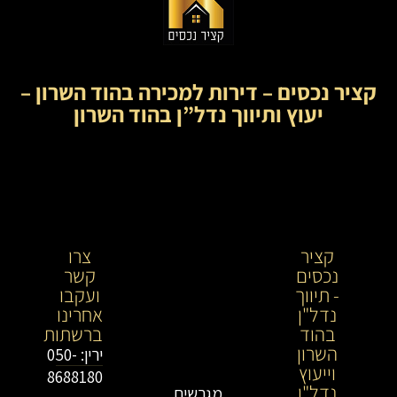
קציר נכסים – דירות למכירה בהוד השרון –
יעוץ ותיווך נדל”ן בהוד השרון
קציר
קציר
צרו
נכסים
נכסים-
קשר
- תיווך
מתווך
ועקבו
נדל"ן
נדל"ן
אחרינו
בהוד
בירושלים
ברשתות
השרון
וייעוץ
ירין: 050-
וייעוץ
נדל"ן
8688180
נדל"ן
מגרשים