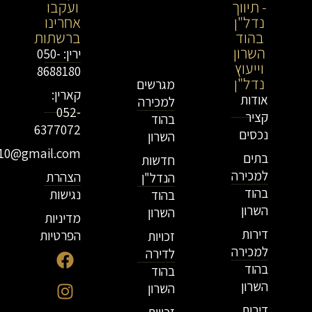
- תיווך
מתווך
ועקבו
נדל"ן
נדל"ן
אחרינו
בהוד
בירושלים
ברשתות
השרון
וייעוץ
ירין: 050-
וייעוץ
נדל"ן
8688180
נדל"ן
מגרשים
קארין:
אודות
למכירה
052-
קציר
בהוד
6377072
נכסים
השרון
r10@gmail.com
בתים
חדשות
למכירה
הצהרת
הנדל"ן
בהוד
נגישות
בהוד
השרון
השרון
מדיניות
דירות
הפרטיות
זכויות
למכירה
לדירה
בהוד
בהוד
השרון
השרון
דירות
זכויות