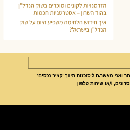
הזדמנויות לקונים ומוכרים בשוק הנדל”ן
בהוד השרון – אסטרטגיות חכמות
איך חידוש הלחימה משפיע היום על שוק
הנדל”ן בישראל?
 ואני מאשר.ת ל'סוכנות תיווך ‘קציר נכסים'
סרונים, ו/או שיחות טלפון