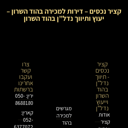
קציר נכסים – דירות למכירה בהוד השרון –
יעוץ ותיווך נדל”ן בהוד השרון
קציר
קציר
צרו
נכסים
נכסים-
קשר
- תיווך
מתווך
ועקבו
נדל"ן
נדל"ן
אחרינו
בהוד
בירושלים
ברשתות
השרון
וייעוץ
ירין: 050-
וייעוץ
נדל"ן
8688180
נדל"ן
מגרשים
קארין:
אודות
למכירה
052-
קציר
בהוד
6377072