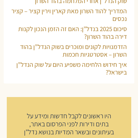
שוק הנדל״ן אחרי המלחמה בהוד השרון
המדריך להוד השרון מאת קארין וירין קציר – קציר
נכסים
סיכום 2025 בנדל”ן: האם זה הזמן הנכון לקנות
דירה בהוד השרון?
הזדמנויות לקונים ומוכרים בשוק הנדל”ן בהוד
השרון – אסטרטגיות חכמות
איך חידוש הלחימה משפיע היום על שוק הנדל”ן
בישראל?
היו ראשונים לקבל חדשות ומידע על
בתים ודירות לפני הפרסום באתר,
בעיתונים ובשאר המדיות בנושא נדל"ן