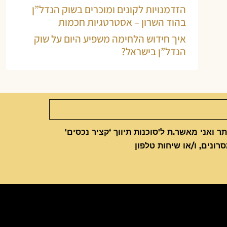
הזדמנויות לקונים ומוכרים בשוק הנדל”ן
בהוד השרון – אסטרטגיות חכמות
איך חידוש הלחימה משפיע היום על שוק
הנדל”ן בישראל?
 ואני מאשר.ת ל'סוכנות תיווך ‘קציר נכסים'
סרונים, ו/או שיחות טלפון