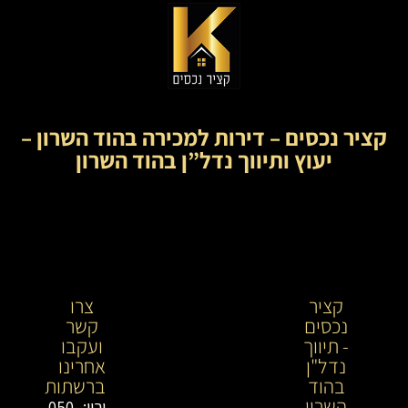
קציר נכסים – דירות למכירה בהוד השרון –
יעוץ ותיווך נדל”ן בהוד השרון
קציר
קציר
צרו
נכסים
נכסים-
קשר
- תיווך
מתווך
ועקבו
נדל"ן
נדל"ן
אחרינו
בהוד
בירושלים
ברשתות
השרון
וייעוץ
ירין: 050-