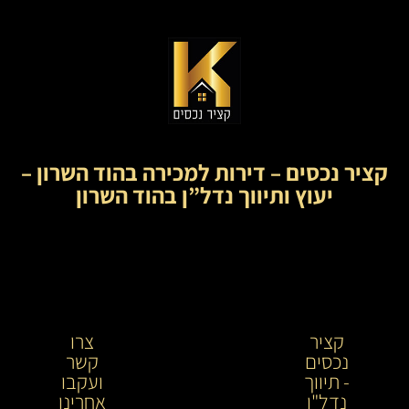
קציר נכסים – דירות למכירה בהוד השרון –
יעוץ ותיווך נדל”ן בהוד השרון
קציר
קציר
צרו
נכסים
נכסים-
קשר
- תיווך
מתווך
ועקבו
נדל"ן
נדל"ן
אחרינו