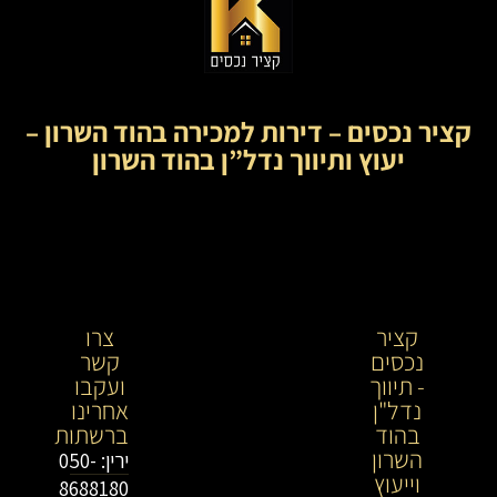
קציר נכסים – דירות למכירה בהוד השרון –
יעוץ ותיווך נדל”ן בהוד השרון
קציר
קציר
צרו
נכסים
נכסים-
קשר
- תיווך
מתווך
ועקבו
נדל"ן
נדל"ן
אחרינו
בהוד
בירושלים
ברשתות
השרון
וייעוץ
ירין: 050-
וייעוץ
נדל"ן
8688180