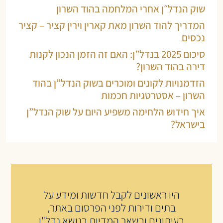
שוק הנדל״ן אחרי המלחמה בהוד השרון
המדריך להוד השרון מאת קארין וירין קציר – קציר
נכסים
סיכום 2025 בנדל”ן: האם זה הזמן הנכון לקנות
דירה בהוד השרון?
הזדמנויות לקונים ומוכרים בשוק הנדל”ן בהוד
השרון – אסטרטגיות חכמות
איך חידוש הלחימה משפיע היום על שוק הנדל”ן
בישראל?
היו ראשונים לקבל חדשות ומידע על
בתים ודירות לפני הפרסום באתר,
בעיתונים ובשאר המדיות בנושא נדל"ן