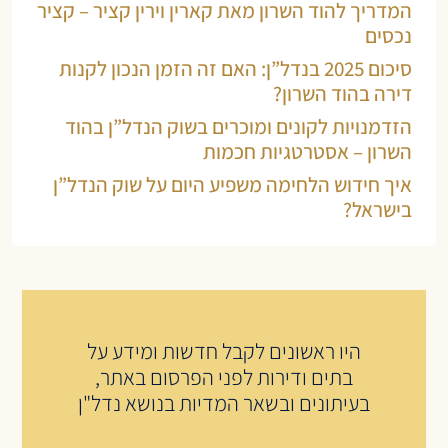
המדריך להוד השרון מאת קארין וירין קציר – קציר
נכסים
סיכום 2025 בנדל”ן: האם זה הזמן הנכון לקנות
דירה בהוד השרון?
הזדמנויות לקונים ומוכרים בשוק הנדל”ן בהוד
השרון – אסטרטגיות חכמות
איך חידוש הלחימה משפיע היום על שוק הנדל”ן
בישראל?
היו ראשונים לקבל חדשות ומידע על
בתים ודירות לפני הפרסום באתר,
בעיתונים ובשאר המדיות בנושא נדל"ן