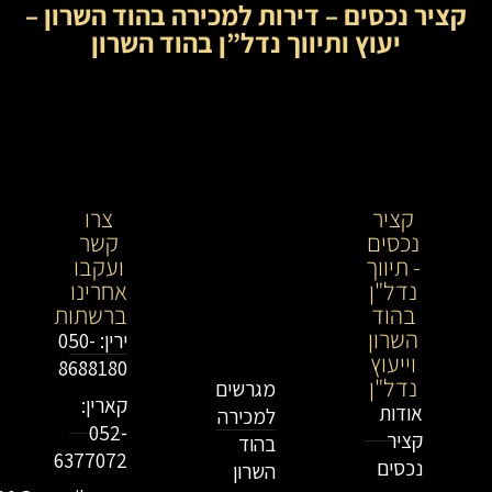
קציר נכסים – דירות למכירה בהוד השרון –
יעוץ ותיווך נדל”ן בהוד השרון
קציר
קציר
צרו
נכסים
נכסים-
קשר
- תיווך
מתווך
ועקבו
נדל"ן
נדל"ן
אחרינו
בהוד
בירושלים
ברשתות
השרון
וייעוץ
ירין: 050-
וייעוץ
נדל"ן
8688180
נדל"ן
מגרשים
קארין:
אודות
למכירה
052-
קציר
בהוד
6377072
נכסים
השרון