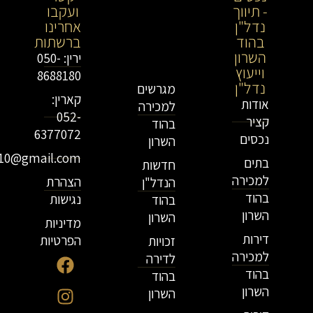
- תיווך
מתווך
ועקבו
נדל"ן
נדל"ן
אחרינו
בהוד
בירושלים
ברשתות
השרון
וייעוץ
ירין: 050-
וייעוץ
נדל"ן
8688180
נדל"ן
מגרשים
קארין:
אודות
למכירה
052-
קציר
בהוד
6377072
נכסים
השרון
r10@gmail.com
בתים
חדשות
למכירה
הצהרת
הנדל"ן
בהוד
נגישות
בהוד
השרון
השרון
מדיניות
דירות
הפרטיות
זכויות
למכירה
לדירה
בהוד
בהוד
השרון
השרון