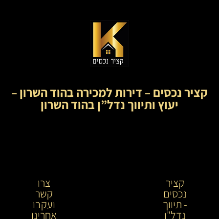
קציר נכסים – דירות למכירה בהוד השרון –
יעוץ ותיווך נדל”ן בהוד השרון
קציר
קציר
צרו
נכסים
נכסים-
קשר
- תיווך
מתווך
ועקבו
נדל"ן
נדל"ן
אחרינו