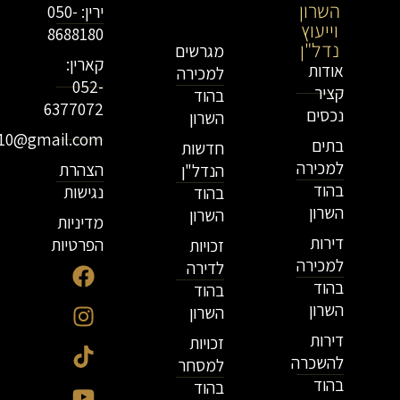
השרון
וייעוץ
ירין: 050-
וייעוץ
נדל"ן
8688180
נדל"ן
מגרשים
קארין:
אודות
למכירה
052-
קציר
בהוד
6377072
נכסים
השרון
r10@gmail.com
בתים
חדשות
למכירה
הצהרת
הנדל"ן
בהוד
נגישות
בהוד
השרון
השרון
מדיניות
דירות
הפרטיות
זכויות
למכירה
לדירה
בהוד
בהוד
השרון
השרון
דירות
זכויות
להשכרה
למסחר
בהוד
בהוד