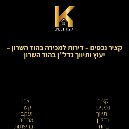
קציר נכסים – דירות למכירה בהוד השרון –
יעוץ ותיווך נדל”ן בהוד השרון
קציר
קציר
צרו
נכסים
נכסים-
קשר
- תיווך
מתווך
ועקבו
נדל"ן
נדל"ן
אחרינו
בהוד
בירושלים
ברשתות