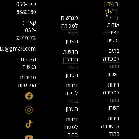
השרון
וייעוץ
ירין: 050-
וייעוץ
נדל"ן
8688180
נדל"ן
מגרשים
קארין:
אודות
למכירה
052-
קציר
בהוד
6377072
נכסים
השרון
r10@gmail.com
בתים
חדשות
למכירה
הצהרת
הנדל"ן
בהוד
נגישות
בהוד
השרון
השרון
מדיניות
דירות
הפרטיות
זכויות
למכירה
לדירה
בהוד
בהוד
השרון
השרון
דירות
זכויות
להשכרה
למסחר
בהוד
בהוד