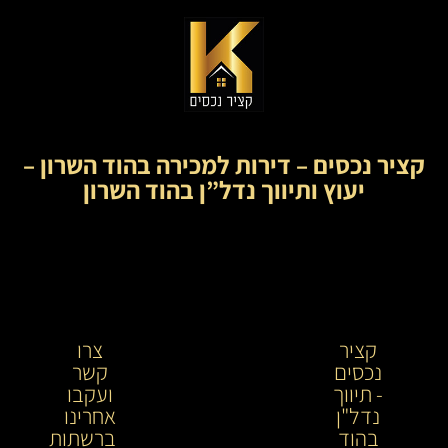
קציר נכסים – דירות למכירה בהוד השרון –
יעוץ ותיווך נדל”ן בהוד השרון
קציר
קציר
צרו
נכסים
נכסים-
קשר
- תיווך
מתווך
ועקבו
נדל"ן
נדל"ן
אחרינו
בהוד
בירושלים
ברשתות