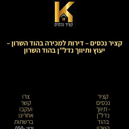
קציר נכסים – דירות למכירה בהוד השרון –
יעוץ ותיווך נדל”ן בהוד השרון
קציר
קציר
צרו
נכסים
נכסים-
קשר
- תיווך
מתווך
ועקבו
נדל"ן
נדל"ן
אחרינו
בהוד
בירושלים
ברשתות
השרון
וייעוץ
ירין: 050-