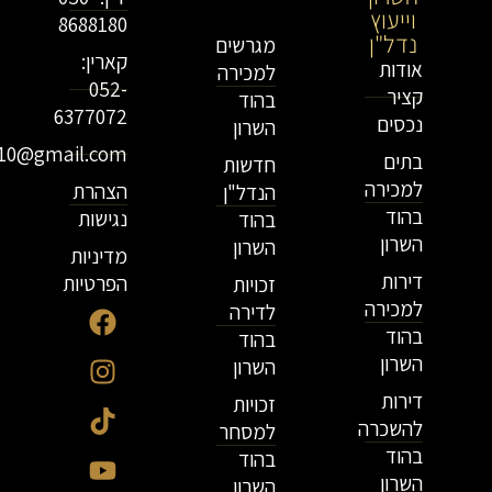
וייעוץ
נדל"ן
8688180
נדל"ן
מגרשים
קארין:
אודות
למכירה
052-
קציר
בהוד
6377072
נכסים
השרון
r10@gmail.com
בתים
חדשות
למכירה
הצהרת
הנדל"ן
בהוד
נגישות
בהוד
השרון
השרון
מדיניות
דירות
הפרטיות
זכויות
למכירה
לדירה
בהוד
בהוד
השרון
השרון
דירות
זכויות
להשכרה
למסחר
בהוד
בהוד
השרון
השרון