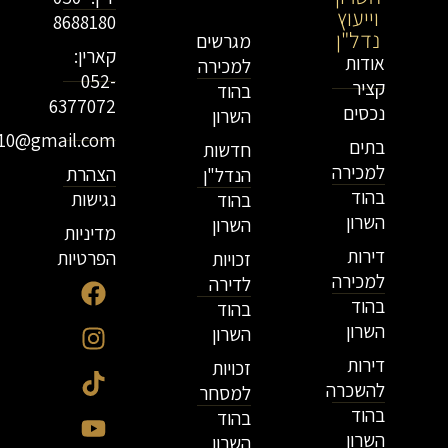
וייעוץ
נדל"ן
8688180
נדל"ן
מגרשים
קארין:
אודות
למכירה
052-
קציר
בהוד
6377072
נכסים
השרון
r10@gmail.com
בתים
חדשות
למכירה
הצהרת
הנדל"ן
בהוד
נגישות
בהוד
השרון
השרון
מדיניות
דירות
הפרטיות
זכויות
למכירה
לדירה
בהוד
בהוד
השרון
השרון
דירות
זכויות
להשכרה
למסחר
בהוד
בהוד
השרון
השרון