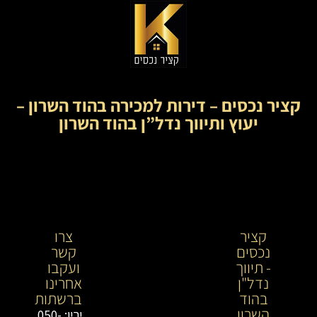
קציר נכסים – דירות למכירה בהוד השרון –
יעוץ ותיווך נדל”ן בהוד השרון
קציר
קציר
צרו
נכסים
נכסים-
קשר
- תיווך
מתווך
ועקבו
נדל"ן
נדל"ן
אחרינו
בהוד
בירושלים
ברשתות
השרון
וייעוץ
ירין: 050-