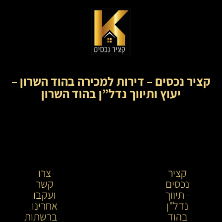
קציר נכסים – דירות למכירה בהוד השרון –
יעוץ ותיווך נדל”ן בהוד השרון
קציר
קציר
צרו
נכסים
נכסים-
קשר
- תיווך
מתווך
ועקבו
נדל"ן
נדל"ן
אחרינו
בהוד
בירושלים
ברשתות