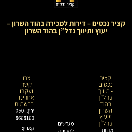
קציר נכסים – דירות למכירה בהוד השרון –
יעוץ ותיווך נדל”ן בהוד השרון
קציר
קציר
צרו
נכסים
נכסים-
קשר
- תיווך
מתווך
ועקבו
נדל"ן
נדל"ן
אחרינו
בהוד
בירושלים
ברשתות
השרון
וייעוץ
ירין: 050-
וייעוץ
נדל"ן
8688180
נדל"ן
מגרשים
קארין:
אודות
למכירה