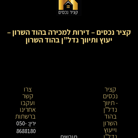
קציר נכסים – דירות למכירה בהוד השרון –
יעוץ ותיווך נדל”ן בהוד השרון
קציר
קציר
צרו
נכסים
נכסים-
קשר
- תיווך
מתווך
ועקבו
נדל"ן
נדל"ן
אחרינו
בהוד
בירושלים
ברשתות
השרון
וייעוץ
ירין: 050-
וייעוץ
נדל"ן
8688180
נדל"ן
מגרשים