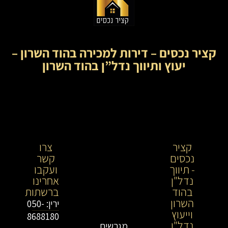
קציר נכסים – דירות למכירה בהוד השרון –
יעוץ ותיווך נדל”ן בהוד השרון
קציר
קציר
צרו
נכסים
נכסים-
קשר
- תיווך
מתווך
ועקבו
נדל"ן
נדל"ן
אחרינו
בהוד
בירושלים
ברשתות
השרון
וייעוץ
ירין: 050-
וייעוץ
נדל"ן
8688180
נדל"ן
מגרשים