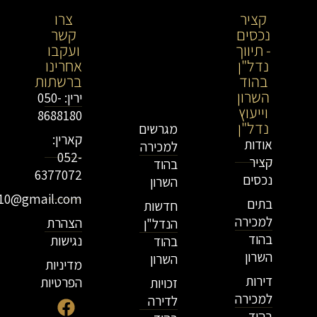
קציר
קציר
צרו
נכסים
נכסים-
קשר
- תיווך
מתווך
ועקבו
נדל"ן
נדל"ן
אחרינו
בהוד
בירושלים
ברשתות
השרון
וייעוץ
ירין: 050-
וייעוץ
נדל"ן
8688180
נדל"ן
מגרשים
קארין:
אודות
למכירה
052-
קציר
בהוד
6377072
נכסים
השרון
r10@gmail.com
בתים
חדשות
למכירה
הצהרת
הנדל"ן
בהוד
נגישות
בהוד
השרון
השרון
מדיניות
דירות
הפרטיות
זכויות
למכירה
לדירה
בהוד