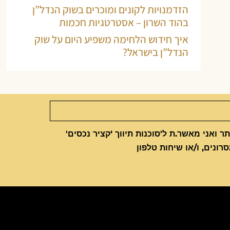
הזדמנויות לקונים ומוכרים בשוק הנדל”ן
בהוד השרון – אסטרטגיות חכמות
איך חידוש הלחימה משפיע היום על שוק
הנדל”ן בישראל?
 ואני מאשר.ת ל'סוכנות תיווך ‘קציר נכסים'
סרונים, ו/או שיחות טלפון