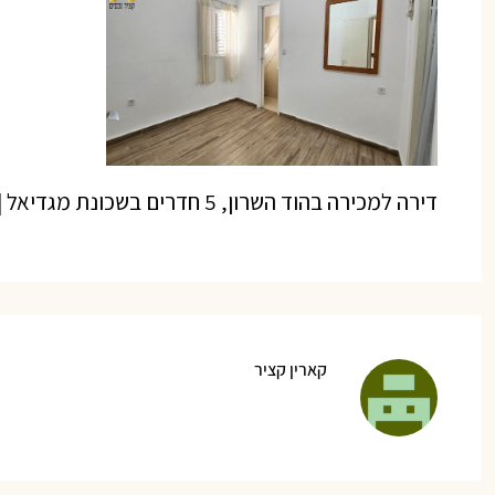
דירה למכירה בהוד השרון, 5 חדרים בשכונת מגדיאל | קציר נכסים – ייעוץ ותיווך נדל”ן
קארין קציר