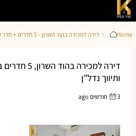
אודות קציר
בתים למכירה בהוד
דירות למכיר
Home
דירה למכירה בהוד השרון - 5 חדרים + חדר עבודה במגדיאל, רחוב רעות
052-6377072
נכסים
השרון
השרון
דירה למכירה ב
ותיווך נדל”ן
3 חודשים ago