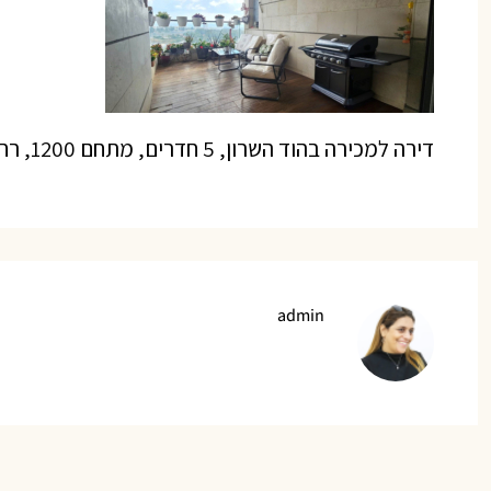
דירה למכירה בהוד השרון, 5 חדרים, מתחם 1200, רחוב אפרים קציר | קציר נכסים – ייעוץ ותיווך נדל”ן
admin