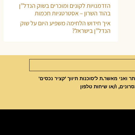
הזדמנויות לקונים ומוכרים בשוק הנדל”ן
בהוד השרון – אסטרטגיות חכמות
איך חידוש הלחימה משפיע היום על שוק
הנדל”ן בישראל?
 ואני מאשר.ת ל'סוכנות תיווך ‘קציר נכסים'
סרונים, ו/או שיחות טלפון