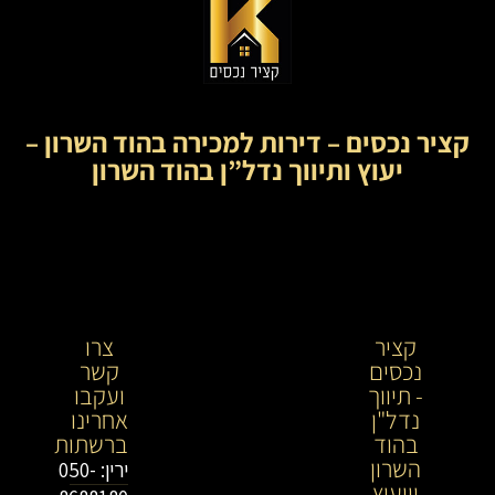
קציר נכסים – דירות למכירה בהוד השרון –
יעוץ ותיווך נדל”ן בהוד השרון
קציר
קציר
צרו
נכסים
נכסים-
קשר
- תיווך
מתווך
ועקבו
נדל"ן
נדל"ן
אחרינו
בהוד
בירושלים
ברשתות
השרון
וייעוץ
ירין: 050-
וייעוץ
נדל"ן