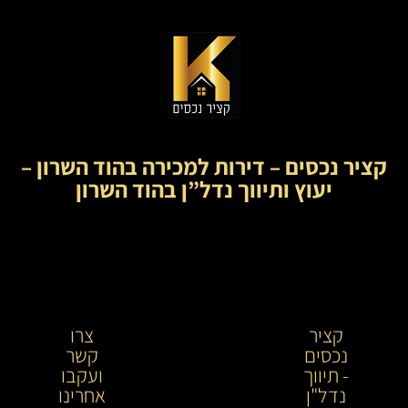
קציר נכסים – דירות למכירה בהוד השרון –
יעוץ ותיווך נדל”ן בהוד השרון
קציר
קציר
צרו
נכסים
נכסים-
קשר
- תיווך
מתווך
ועקבו
נדל"ן
נדל"ן
אחרינו