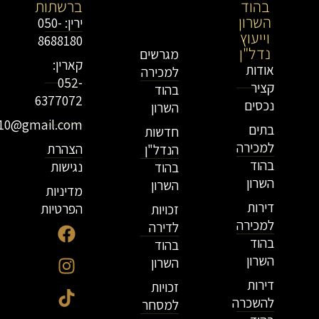
בהוד
בירושלים
ברשתות
השרון
וייעוץ
ירין: 050-
וייעוץ
נדל"ן
8688180
נדל"ן
מגרשים
קארין:
אודות
למכירה
052-
קציר
בהוד
6377072
נכסים
השרון
r10@gmail.com
בתים
חדשות
למכירה
הצהרת
הנדל"ן
בהוד
נגישות
בהוד
השרון
השרון
מדיניות
דירות
הפרטיות
זכויות
למכירה
לדירה
בהוד
בהוד
השרון
השרון
דירות
זכויות
להשכרה
למסחר