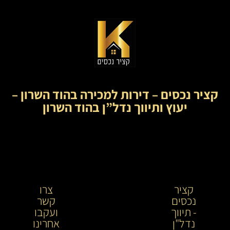
קציר נכסים – דירות למכירה בהוד השרון –
יעוץ ותיווך נדל”ן בהוד השרון
קציר
קציר
צרו
נכסים
נכסים-
קשר
- תיווך
מתווך
ועקבו
נדל"ן
נדל"ן
אחרינו