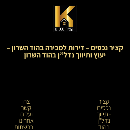
קציר נכסים – דירות למכירה בהוד השרון –
יעוץ ותיווך נדל”ן בהוד השרון
קציר
קציר
צרו
נכסים
נכסים-
קשר
- תיווך
מתווך
ועקבו
נדל"ן
נדל"ן
אחרינו
בהוד
בירושלים
ברשתות