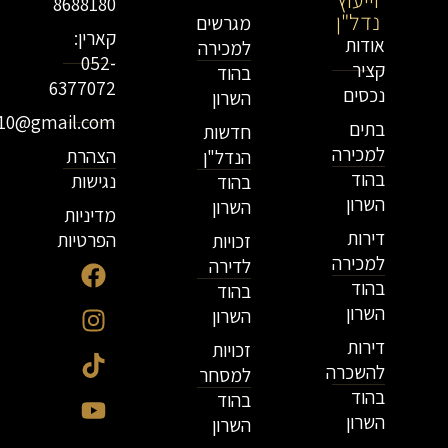
8688180
נדל"ן
מגרשים
קארין:
אודות
למכירה
052-
קציר
בהוד
6377072
נכסים
השרון
r10@gmail.com
בתים
חדשות
למכירה
הצהרת
הנדל"ן
בהוד
נגישות
בהוד
השרון
השרון
מדיניות
דירות
הפרטיות
זכויות
למכירה
לדירה
בהוד
בהוד
השרון
השרון
דירות
זכויות
להשכרה
למסחר
בהוד
בהוד
השרון
השרון