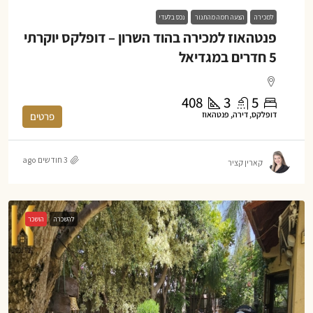
למכירה
הצעה חמה מהתנור
נכס בלעדי
פנטהאוז למכירה בהוד השרון – דופלקס יוקרתי
5 חדרים במגדיאל
408
3
5
דופלקס, דירה, פנטהאוז
פרטים
3 חודשים ago
קארין קציר
להשכרה
הושכר