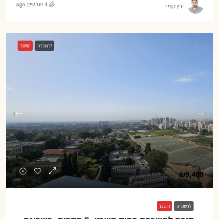
4 חודשים ago
ירין קציר
להשכרה
הושכר
₪9,400
להשכרה
הושכר