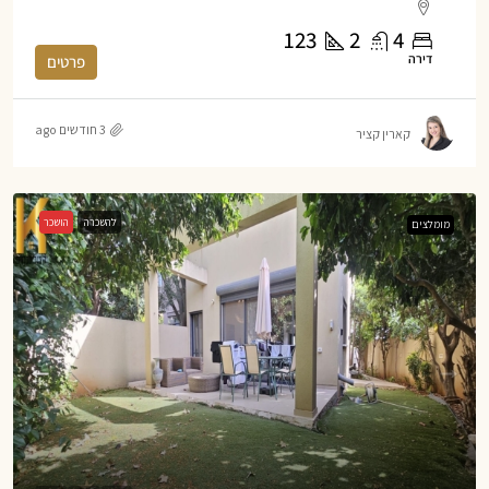
123
2
4
דירה
פרטים
3 חודשים ago
קארין קציר
להשכרה
הושכר
מומלצים