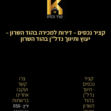
קציר נכסים – דירות למכירה בהוד השרון –
יעוץ ותיווך נדל”ן בהוד השרון
קציר
קציר
צרו
נכסים
נכסים-
קשר
- תיווך
מתווך
ועקבו
נדל"ן
נדל"ן
אחרינו
בהוד
בירושלים
ברשתות
השרון
וייעוץ
ירין: 050-
וייעוץ
נדל"ן