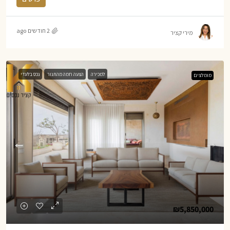
2 חודשים ago
מירי קציר
למכירה
הצעה חמה מהתנור
נכס בלעדי
מומלצים
₪5,850,000